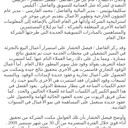
التنفيذي لشركة شل العمانية للتسويق والفاضل / أكيليس
سكليفانيوتيس – مدير المالية والفاضل / محمد الفارسي – مدير عام
الشؤون الخارجية وتطوير الأعمال بتقديم عرض موجز عن
استراتيجية الشركة وأدائها في العام الحالي بالإضافة إلى المعلومات
العامة الأخرى المتعلقة بالشركة ، كما تم إبلاغ المستثمرين
والمساهمين بالمبادرات التسويقية الجديدة التي طرحتها الشركة
خلال العام.
وقد ركز الفاضل / فيصل الحشار على استمرار أعمال البيع بالتجزئة
في التميز التشغيلي في محطات الخدمة حيث تم تحقيق نتائج
ممتازة ، ومما يدل على ذلك رضا العملاء التام عنها .كما استمرت
حملة التعريف بفوائد وقود شل سوبر المطور خلال العام . أما أعمال
الوقود التجاري فاستمرت هي الأخرى بتحقيق نتائج جيدة وتمكنت من
الحصول على أعمال تجارية وعقود جديدة لإمدادات الوقود. وبالنسبة
لمبيعات وقود الطيران فقد استمرت هي الأخرى بالنمو حيث زاد
حجم الكميات المباعة في مطار مسقط الدولي . يعود الفضل في
هذا النمو الكبير إلى الكميات المباعة للعملاء الحاليين والجدد . كما
تمكن فريق الزيوت من تجديد العقود الحالية الهامة والحصول على
عقود جديدة ستعمل على المساهمة في نمو الأعمال في السنوات
القادمة.
وأوضح فيصل الحشار بأن تلك العوامل مكنت الشركة من تحقيق
أداء قوي خلال الفترة المنصرمة من أل 30 من شهر سبتمبر 2009 .