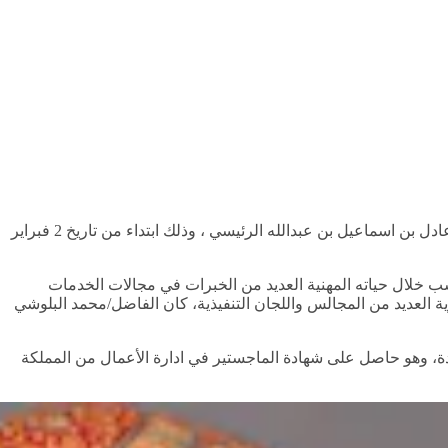
أعلن مجلس ادارة شركة شل العمانية للتسويق ش.م.ع.ع عن تعيين الفاضل/محمد بن محمود البلوشي كرئيس تنفيذي للشركة خلفا للفاضل/عادل بن اسماعيل بن عبدالله الرئيسي ، وذلك ابتداء من تاريخ 2 فبراير
 مختلفة منها 12 عاما في العمل لدى شركة شل. وقد اكتسب خلال حياته المهنية العديد من الخبرات في مجالات الخدمات
ة العديد من المجالس واللجان التنفيذية، كان الفاضل/محمد البلوشي
دة، وهو حاصل على شهادة الماجستير في ادارة الأعمال من المملكة