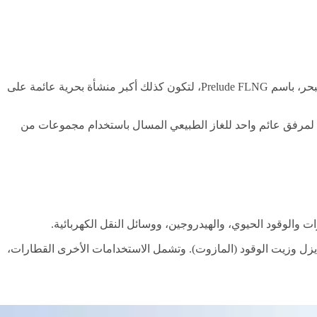
تبنى محطات الغاز الطبيعي المسال عادة على البر. إلا أن شركة شل تقوم حاليا ببناء منشأة عائمة عملاقة لإنتاج الغاز الطبيعي المسال في البحر، باسم Prelude FLNG، لتكون كذلك أكبر منشأة بحرية عائمة على
ية لمرفق عائم واحد للغاز الطبيعي المسال باستخدام مجموعات من
 والوقود الحيوي، والهيدروجين، ووسائل النقل الكهربائية.
ديزل وزيت الوقود (المازوت). وتشمل الاستخدامات الأخرى القطارات،