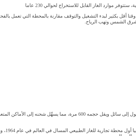
تتوفر موارد الغاز القابل للاستخراج لحوالي 230 عاما
وقتا أقل بكثير لبدء التشغيل والتوقف مقارنة بالمحطة التي تعمل بالفح
 تشرق الشمس وتهب الرياح.
نبرِّد الغاز الطبيعي حتى -162 درجة مئوية (-260 درجة فهرنهايت)، فيتحول إلى
وباعتبار