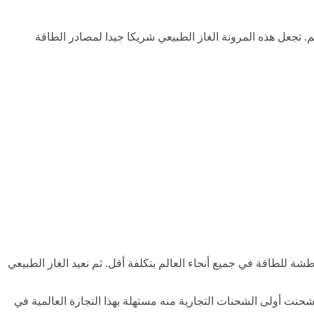
م. تجعل هذه المرونة الغاز الطبيعي شريكا جيدا لمصادر الطاقة
 سائل ويقل حجمه 600 مرة، مما يسهِّل شحنه إلى الأماكن المتعطشة للطاقة في جميع أنحاء العالم بتكلفة أقل. ثم نعيد الغاز الطبيعي
ها رائدة في مجال الغاز الطبيعي المسال، أدخلت شل تكنولوجيا أول محطة تجارية للغاز الطبيعي المسال في العالم في عام 1964، وشحنت أولى الشحنات التجارية منه مستهلة بهذا التجارة العالمية في